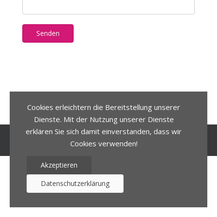
Senden
Cookies erleichtern die Bereitstellung unserer
Dienste. Mit der Nutzung unserer Dienste
erklären Sie sich damit einverstanden, dass wir
© 2026. Stephanie Ruhfaß.
Cookies verwenden!
Akzeptieren
Datenschutzerklärung