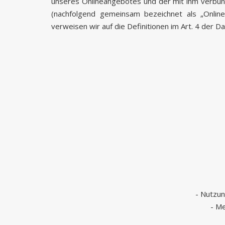
unseres Onlineangebotes und der mit ihm verbund
(nachfolgend gemeinsam bezeichnet als „Onlinea
verweisen wir auf die Definitionen im Art. 4 der
- Nutzun
- Me