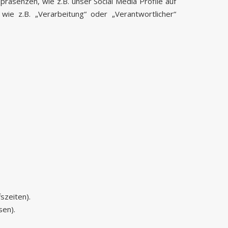
äsenzen, wie z.B. unser Social Media Profile auf
wie z.B. „Verarbeitung“ oder „Verantwortlicher“
szeiten).
sen).